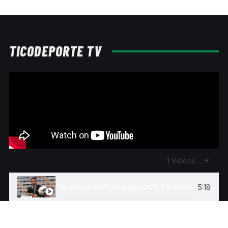
14:59
JONATHAN MCDONALD: "ME SENTÍ ABANDONADO, P
12:52
ESTEBAN RAMÍREZ: "APOSTABA CONTRA SAPRISS
TICODEPORTE TV
11:11
ÁLVARO SABORÍO : "AÚN TENGO VARIAS METAS PO
1 Videos
5:18
GUSTAVO MATOSAS ESQUIVO Y CORTANTE TRAS R