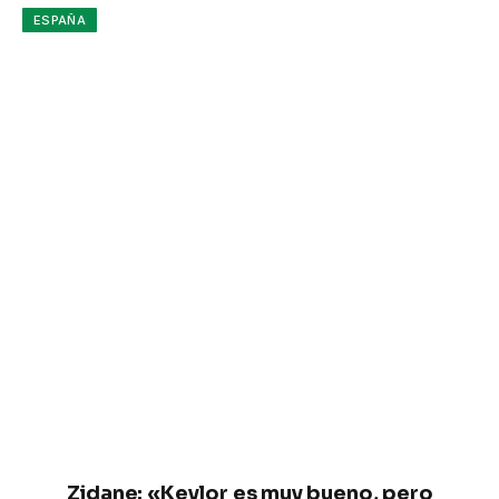
ESPAÑA
Zidane: «Keylor es muy bueno, pero