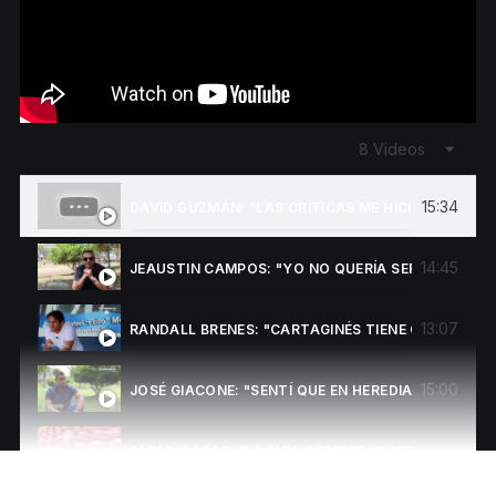
8 Videos
15:34
DAVID GUZMÁN: "LAS CRÍTICAS ME HICIERON MEJ
14:45
JEAUSTIN CAMPOS: "YO NO QUERÍA SER ENTRENA
13:07
RANDALL BRENES: "CARTAGINÉS TIENE QUE ESTAR
15:00
JOSÉ GIACONE: "SENTÍ QUE EN HEREDIA NOS TENÍ
13:45
PABLO GABAS: "LA LIGA SIEMPRE NECESITA DE SA