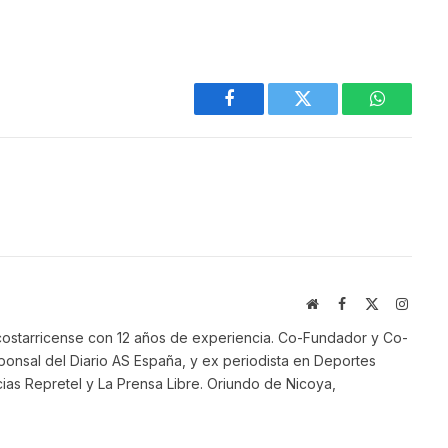
Facebook
Twitter
WhatsAp
Website
Facebook
X
Instag
(Twitter)
ostarricense con 12 años de experiencia. Co-Fundador y Co-
onsal del Diario AS España, y ex periodista en Deportes
ias Repretel y La Prensa Libre. Oriundo de Nicoya,