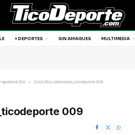
LE
+ DEPORTES
SIN AMAGUES
MULTIMEDIA
 apunta al Oro
»
Costa Rica_Venezuela_ticodeporte 009
_ticodeporte 009