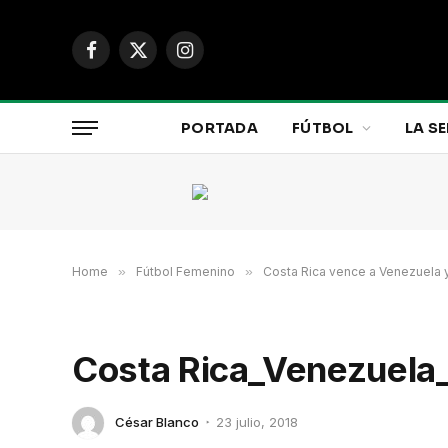
Facebook
X
Instagram
(Twitter)
PORTADA
FÚTBOL
LA SE
Home
»
Fútbol Femenino
»
Costa Rica vence a Venezuela y
Costa Rica_Venezuela
César Blanco
23 julio, 2018