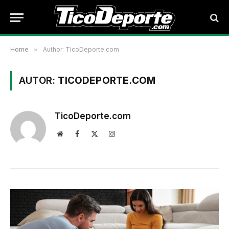
Home
»
Author: TicoDeporte.com
AUTOR:
TICODEPORTE.COM
TicoDeporte.com
Website
Facebook
X
Instagram
(Twitter)