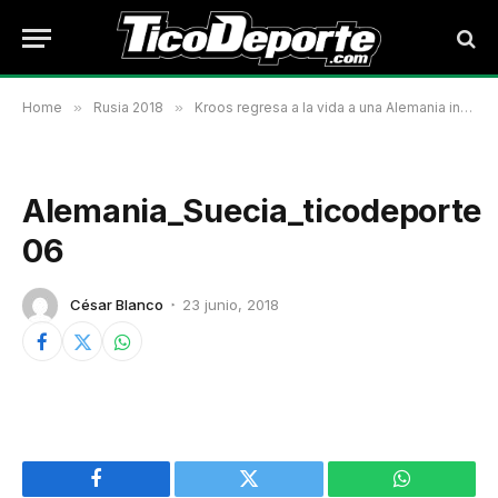
Home
»
Rusia 2018
»
Kroos regresa a la vida a una Alemania inmortal
Alemania_Suecia_ticodeporte
06
César Blanco
23 junio, 2018
Facebook
Twitter
WhatsApp