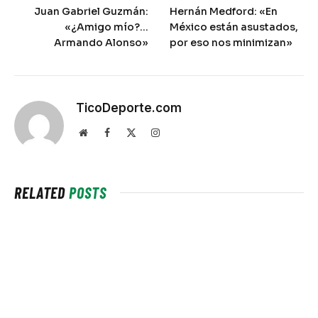
Juan Gabriel Guzmán:
Hernán Medford: «En
«¿Amigo mío?…
México están asustados,
Armando Alonso»
por eso nos minimizan»
TicoDeporte.com
Website
Facebook
X
Instagram
(Twitter)
RELATED
POSTS