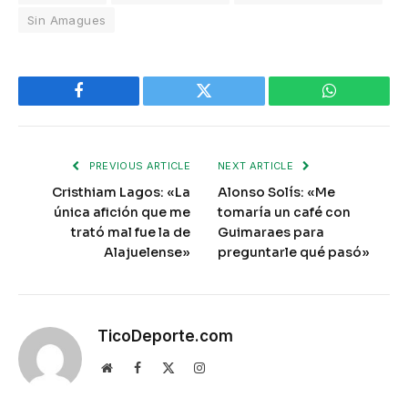
Sin Amagues
Facebook
Twitter
WhatsApp
PREVIOUS ARTICLE
NEXT ARTICLE
Cristhiam Lagos: «La
Alonso Solís: «Me
única afición que me
tomaría un café con
trató mal fue la de
Guimaraes para
Alajuelense»
preguntarle qué pasó»
TicoDeporte.com
Website
Facebook
X
Instagram
(Twitter)