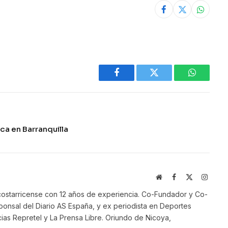
Facebook
Twitter
WhatsAp
ca en Barranquilla
Website
Facebook
X
Instag
(Twitter)
ostarricense con 12 años de experiencia. Co-Fundador y Co-
onsal del Diario AS España, y ex periodista en Deportes
ias Repretel y La Prensa Libre. Oriundo de Nicoya,