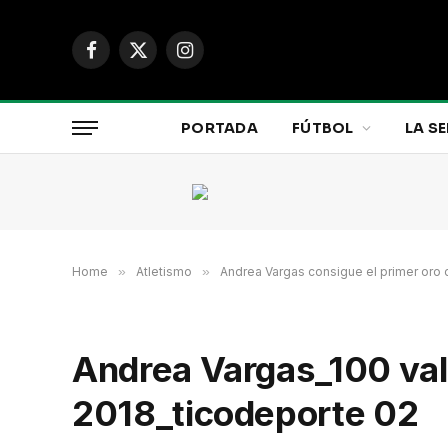
Facebook
X
Instagram
(Twitter)
PORTADA
FÚTBOL
LA SE
Home
»
Atletismo
»
Andrea Vargas consigue el primer oro d
Andrea Vargas_100 val
2018_ticodeporte 02