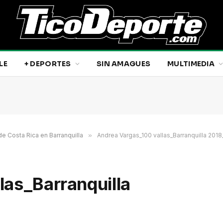
LE
+ DEPORTES
SIN AMAGUES
MULTIMEDIA
e Costa Rica en Barranquilla
»
Andrea Vargas_100 vallas_Barranquilla 201
las_Barranquilla