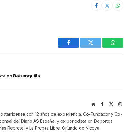
Facebook
Twitter
WhatsAp
ca en Barranquilla
Website
Facebook
X
Instag
(Twitter)
ostarricense con 12 años de experiencia. Co-Fundador y Co-
onsal del Diario AS España, y ex periodista en Deportes
ias Repretel y La Prensa Libre. Oriundo de Nicoya,