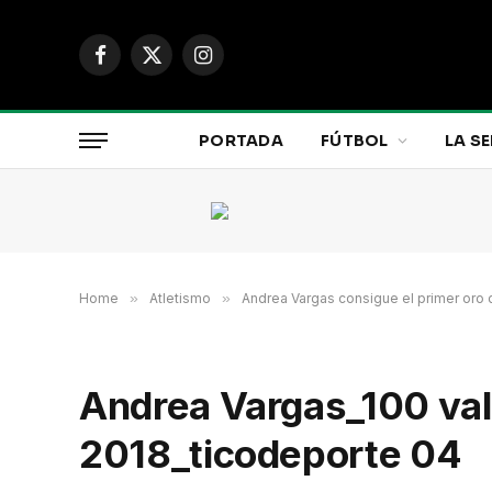
Facebook
X
Instagram
(Twitter)
PORTADA
FÚTBOL
LA SE
Home
»
Atletismo
»
Andrea Vargas consigue el primer oro d
Andrea Vargas_100 val
2018_ticodeporte 04