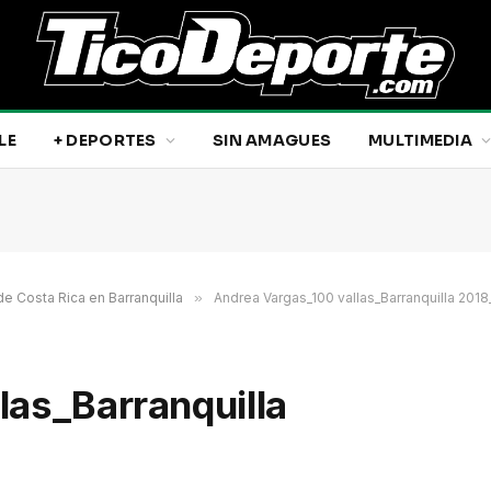
LE
+ DEPORTES
SIN AMAGUES
MULTIMEDIA
e Costa Rica en Barranquilla
»
Andrea Vargas_100 vallas_Barranquilla 201
las_Barranquilla