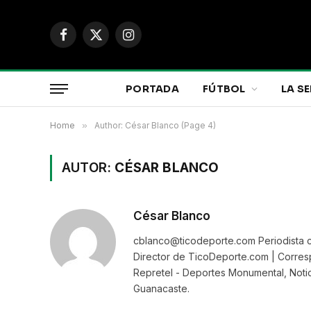
Facebook
X
Instagram
(Twitter)
PORTADA
FÚTBOL
LA SE
Home
»
Author: César Blanco (Page 4)
AUTOR:
CÉSAR BLANCO
César Blanco
cblanco@ticodeporte.com Periodista c
Director de TicoDeporte.com | Corresp
Repretel - Deportes Monumental, Notic
Guanacaste.