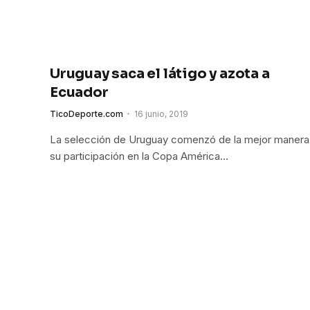
Uruguay saca el látigo y azota a
Ecuador
TicoDeporte.com
16 junio, 2019
La selección de Uruguay comenzó de la mejor manera
su participación en la Copa América…