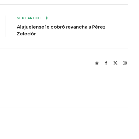
NEXT ARTICLE
Alajuelense le cobró revancha a Pérez
Zeledón
Website
Facebook
X
Instag
(Twitter)