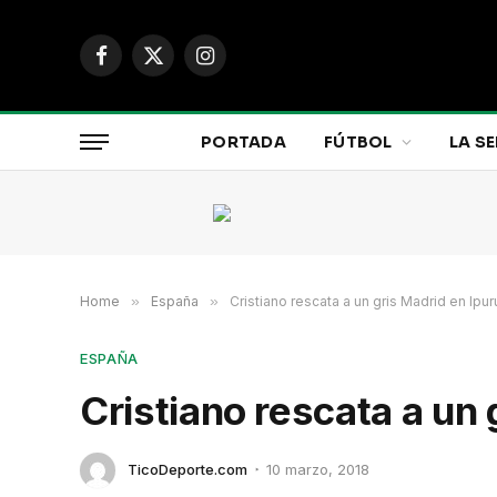
Facebook
X
Instagram
(Twitter)
PORTADA
FÚTBOL
LA SE
Home
»
España
»
Cristiano rescata a un gris Madrid en Ipur
ESPAÑA
Cristiano rescata a un 
TicoDeporte.com
10 marzo, 2018