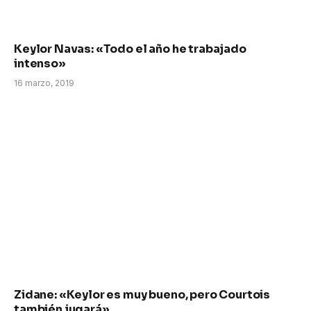
Keylor Navas: «Todo el año he trabajado
intenso»
16 marzo, 2019
Zidane: «Keylor es muy bueno, pero Courtois
también jugará»