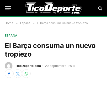
Home
»
España
»
El Barça consuma un nuevo tropiezo
ESPAÑA
El Barça consuma un nuevo
tropiezo
TicoDeporte.com
29 septiembre, 2018