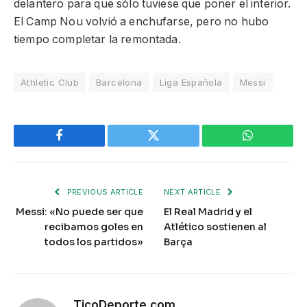
delantero para que sólo tuviese que poner el interior.
El Camp Nou volvió a enchufarse, pero no hubo
tiempo completar la remontada.
Athletic Club
Barcelona
Liga Española
Messi
Facebook
Twitter
WhatsApp
PREVIOUS ARTICLE
NEXT ARTICLE
Messi: «No puede ser que
El Real Madrid y el
recibamos goles en
Atlético sostienen al
todos los partidos»
Barça
TicoDeporte.com