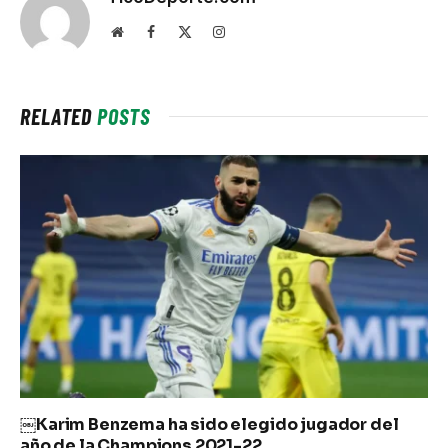
Website
Facebook
X
Instagram
(Twitter)
RELATED
POSTS
￼Karim Benzema ha sido elegido jugador del
año de la Champions 2021-22