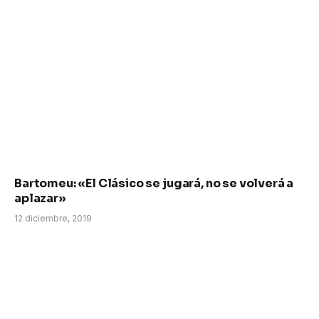
Bartomeu: «El Clásico se jugará, no se volverá a
aplazar»
12 diciembre, 2019