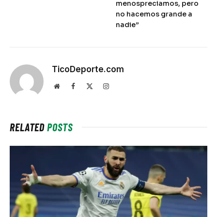
menospreciamos, pero
no hacemos grande a
nadie”
TicoDeporte.com
Website
Facebook
X
Instagram
(Twitter)
RELATED
POSTS