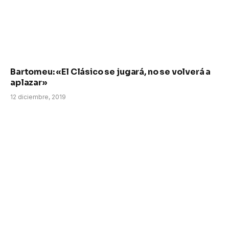
Bartomeu: «El Clásico se jugará, no se volverá a
aplazar»
12 diciembre, 2019