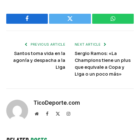
Facebook
Twitter
WhatsApp
PREVIOUS ARTICLE
NEXT ARTICLE
Santos toma vida en la
Sergio Ramos: «La
agonía y despacha a la
Champions tiene un plus
Liga
que equivale a Copa y
Liga o un poco más»
TicoDeporte.com
Website
Facebook
X
Instagram
(Twitter)
RELATED
POSTS