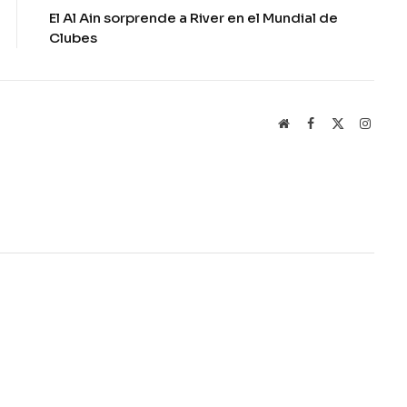
El Al Ain sorprende a River en el Mundial de
Clubes
Website
Facebook
X
Instag
(Twitter)