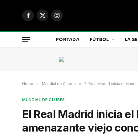
Facebook
X
Instagram
(Twitter)
PORTADA
FÚTBOL
LA SE
Home
»
Mundial de Clubes
»
El Real Madrid inicia el Mund
MUNDIAL DE CLUBES
El Real Madrid inicia e
amenazante viejo con