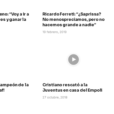
no: “Voy a ir a
Ricardo Ferreti: “¿Saprissa?
es y ganar la
No menospreciamos, pero no
hacemos grande a nadie”
19 febrero, 2019
campeón de la
Cristiano rescató a la
af!
Juventus en casa del Empoli
8
27 octubre, 2018