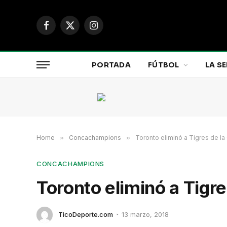
Facebook
X
Instagram
(Twitter)
PORTADA
FÚTBOL
LA SE
Home
»
Concachampions
»
Toronto eliminó a Tigres de 
CONCACHAMPIONS
Toronto eliminó a Tig
TicoDeporte.com
13 marzo, 2018