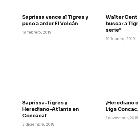
Saprissa vence al Tigres y
Walter Cente
puso a arder El Volcán
buscar a Tigr
serie”
19 febrero, 2019
19 febrero, 2019
Saprissa-Tigres y
¡Herediano 
Herediano-Atlanta en
Liga Concac
Concacaf
1 noviembre, 201
3 diciembre, 2018