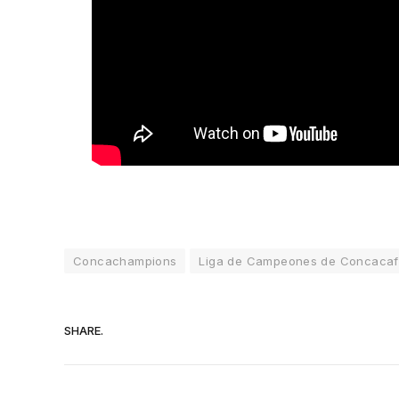
Concachampions
Liga de Campeones de Concacaf
SHARE.