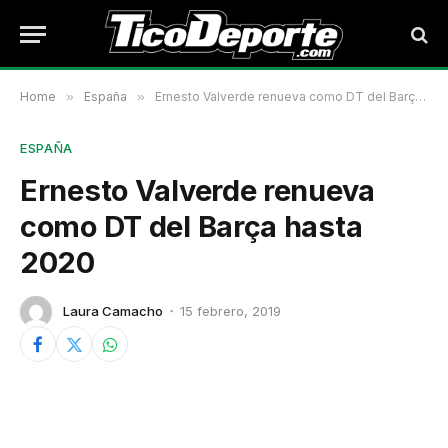
Home
»
España
»
Ernesto Valverde renueva como DT del Barça hasta 2020
ESPAÑA
Ernesto Valverde renueva
como DT del Barça hasta
2020
Laura Camacho
15 febrero, 2019