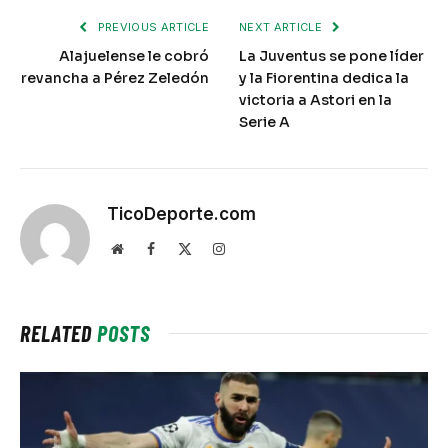
PREVIOUS ARTICLE
NEXT ARTICLE
Alajuelense le cobró
La Juventus se pone líder
revancha a Pérez Zeledón
y la Fiorentina dedica la
victoria a Astori en la
Serie A
TicoDeporte.com
Website
Facebook
X
Instagram
(Twitter)
RELATED
POSTS