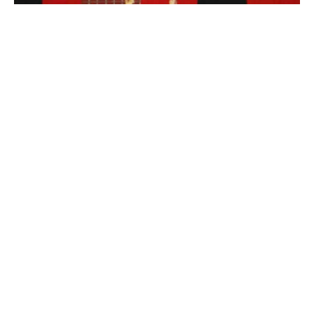
© Prensa Alajuelense
Luego de aquel 4-1 en la primera vuelta, Alajuelense
derrotó 3-0 a Pérez Zeledón, con doblete de
Jonathan McDonald y otro tanto de Alex López, y
mantiene vivas las esperanzas de liderato.