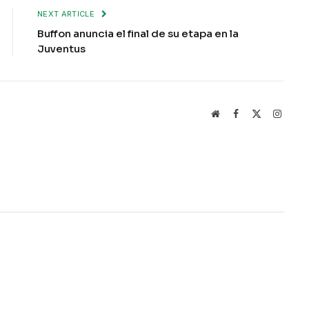
NEXT ARTICLE
Buffon anuncia el final de su etapa en la
Juventus
Website
Facebook
X
Instag
(Twitter)