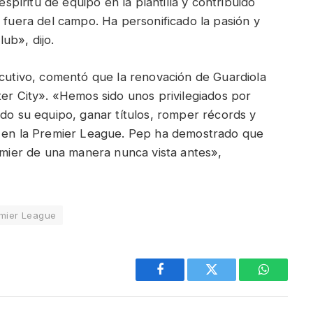
íritu de equipo en la plantilla y contribuido
y fuera del campo. Ha personificado la pasión y
ub», dijo.
ecutivo, comentó que la renovación de Guardiola
ter City». «Hemos sido unos privilegiados por
ado su equipo, ganar títulos, romper récords y
s en la Premier League. Pep ha demostrado que
remier de una manera nunca vista antes»,
mier League
Facebook
Twitter
WhatsAp