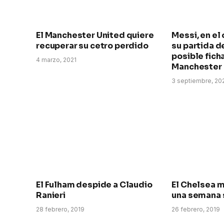
El Manchester United quiere
Messi, en el
recuperar su cetro perdido
su partida d
posible ficha
4 marzo, 2021
Manchester 
3 septiembre, 20
El Fulham despide a Claudio
El Chelsea m
Ranieri
una semana s
28 febrero, 2019
26 febrero, 2019