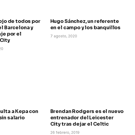
 ojo de todos por
Hugo Sánchez, un referente
el Barcelona y
en el campo y los banquillos
je por el
7 agosto, 2020
City
20
ulta a Kepa con
Brendan Rodgers es el nuevo
in salario
entrenador del Leicester
City tras dejar el Celtic
26 febrero, 2019