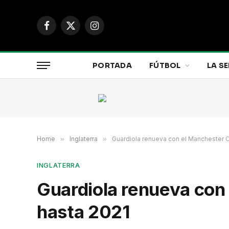
Facebook
X
Instagram
(Twitter)
PORTADA
FÚTBOL
LA SE
Home
»
Inglaterra
»
Guardiola renueva con el Manchester C
INGLATERRA
Guardiola renueva con
hasta 2021