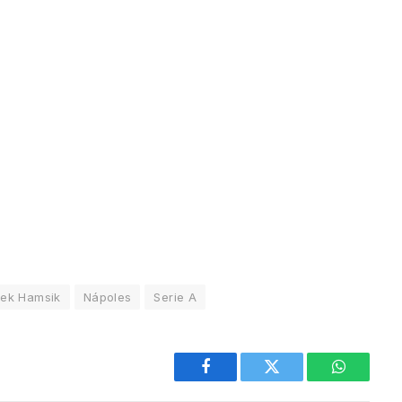
ek Hamsik
Nápoles
Serie A
Facebook
Twitter
WhatsAp