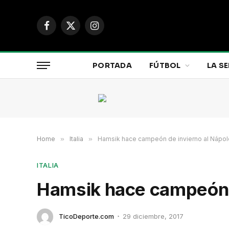
Facebook
X
Instagram
(Twitter)
PORTADA
FÚTBOL
LA SE
Home
»
Italia
»
Hamsik hace campeón de invierno al Nápo
ITALIA
Hamsik hace campeón d
TicoDeporte.com
29 diciembre, 2017