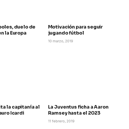
oles, duelo de
Motivación para seguir
n la Europa
jugando fútbol
10 marzo, 2019
ita la capitanía al
La Juventus ficha a Aaron
uro Icardi
Ramsey hasta el 2023
11 febrero, 2019