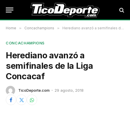
Home
»
Concachampions
»
Herediano avanzó a semifinales de la Liga Concacaf
CONCACHAMPIONS
Herediano avanzó a
semifinales de la Liga
Concacaf
TicoDeporte.com
29 agosto, 2018