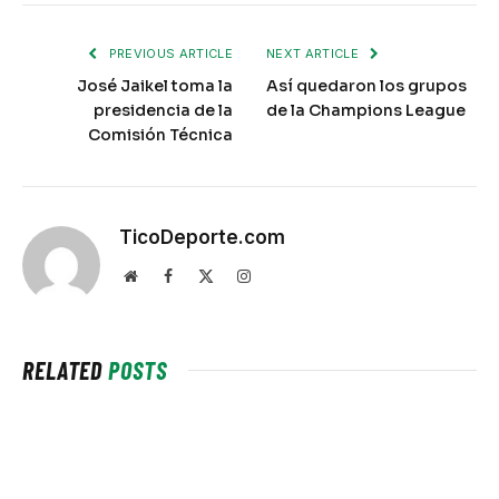
PREVIOUS ARTICLE
NEXT ARTICLE
José Jaikel toma la
Así quedaron los grupos
presidencia de la
de la Champions League
Comisión Técnica
TicoDeporte.com
Website
Facebook
X
Instagram
(Twitter)
RELATED
POSTS