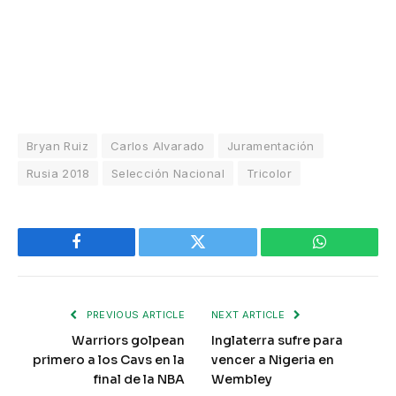
Bryan Ruiz
Carlos Alvarado
Juramentación
Rusia 2018
Selección Nacional
Tricolor
Facebook
Twitter
WhatsApp
PREVIOUS ARTICLE
NEXT ARTICLE
Warriors golpean
Inglaterra sufre para
primero a los Cavs en la
vencer a Nigeria en
final de la NBA
Wembley