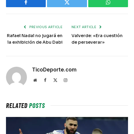
Facebook
Twitter
WhatsApp
PREVIOUS ARTICLE
NEXT ARTICLE
Rafael Nadal no jugará en
Valverde: «Era cuestión
la exhibición de Abu Dabi
de perseverar»
TicoDeporte.com
Website
Facebook
X
Instagram
(Twitter)
RELATED
POSTS