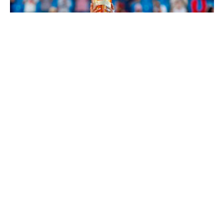
EP –
El tenista español Rafael Nadal no participará
final en el Mubadala World Tennis Championship de
Abu Dabi, torneo de exhibición que se disputa del 28
al 30 de diciembre y que iba a usar para comenzar la
temporada, de cara a estar listo para el 2018, según
confirmaron este sábado los organizadores, que han
sustituido al balear por Roberto Bautista.