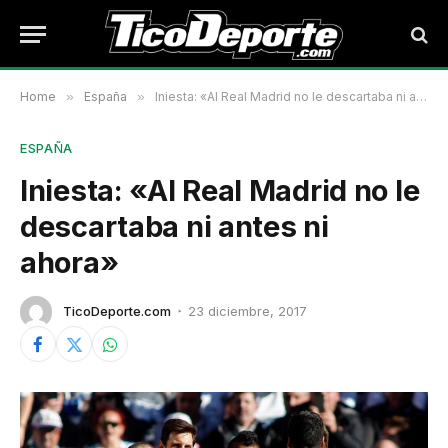
Home
»
España
»
Iniesta: «Al Real Madrid no le descartaba ni antes ni ahora»
ESPAÑA
Iniesta: «Al Real Madrid no le
descartaba ni antes ni
ahora»
TicoDeporte.com
23 diciembre, 2017