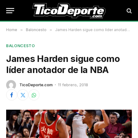
Home
»
Baloncesto
»
James Harden sigue como líder anotador de la NBA
BALONCESTO
James Harden sigue como
líder anotador de la NBA
TicoDeporte.com
11 febrero, 2018