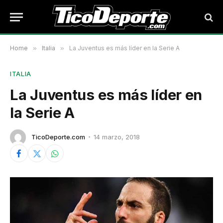
Home
»
Italia
»
La Juventus es más líder en la Serie A
ITALIA
La Juventus es más líder en
la Serie A
TicoDeporte.com
14 marzo, 2018