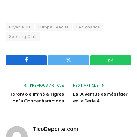
Bryan Ruiz
Europa League
Legionarios
Sporting Club
Facebook
Twitter
WhatsApp
PREVIOUS ARTICLE
NEXT ARTICLE
Toronto eliminó a Tigres
La Juventus es más líder
de la Concachampions
en la Serie A
TicoDeporte.com