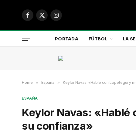
Facebook
X
Instagram
(Twitter)
PORTADA
FÚTBOL
LA SE
Home
»
España
»
Keylor Navas: «Hablé con Lopetegui y m
ESPAÑA
Keylor Navas: «Hablé 
su confianza»