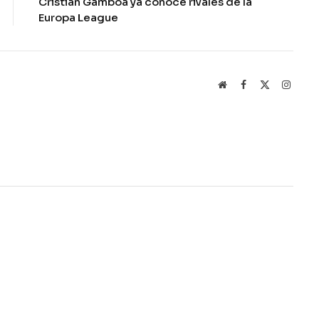
Cristian Gamboa ya conoce rivales de la
Europa League
Website
Facebook
X
Instag
(Twitter)