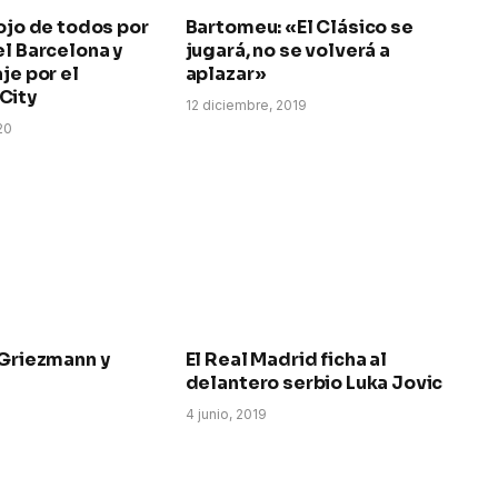
 ojo de todos por
Bartomeu: «El Clásico se
el Barcelona y
jugará, no se volverá a
je por el
aplazar»
City
12 diciembre, 2019
20
 Griezmann y
El Real Madrid ficha al
delantero serbio Luka Jovic
4 junio, 2019