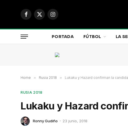
Facebook
X
Instagram
(Twitter)
PORTADA
FÚTBOL
LA SE
Home
»
Rusia 2018
»
Lukaku y Hazard confirman la candida
RUSIA 2018
Lukaku y Hazard confi
Ronny Gudiño
23 junio, 2018