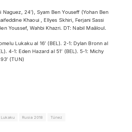
 Naguez, 24′), Syam Ben Youseff (Yohan Ben
ifeddine Khaoui , Ellyes Skhiri, Ferjani Sassi
 Ben Youssef, Wahbi Khazri. DT: Nabil Maâloul.
Romelu Lukaku al 16′ (BEL). 2-1: Dylan Bronn al
). 4-1: Eden Hazard al 51′ (BEL). 5-1: Michy
l 93′ (TUN)
 Lukaku
Rusia 2018
Túnez