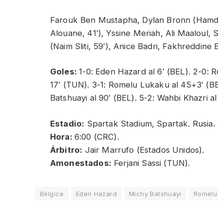
Farouk Ben Mustapha, Dylan Bronn (Hamdi
Alouane, 41′), Yssine Meriah, Ali Maaloul, Sa
(Naim Sliti, 59′), Anice Badri, Fakhreddine
Goles:
1-0: Eden Hazard al 6′ (BEL). 2-0: 
17′ (TUN). 3-1: Romelu Lukaku al 45+3′ (BEL
Batshuayi al 90′ (BEL). 5-2: Wahbi Khazri a
Estadio:
Spartak Stadium, Spartak. Rusia.
Hora:
6:00 (CRC).
Árbitro:
Jair Marrufo (Estados Unidos).
Amonestados:
Ferjani Sassi (TUN).
Bélgica
Eden Hazard
Michy Batshuayi
Romelu