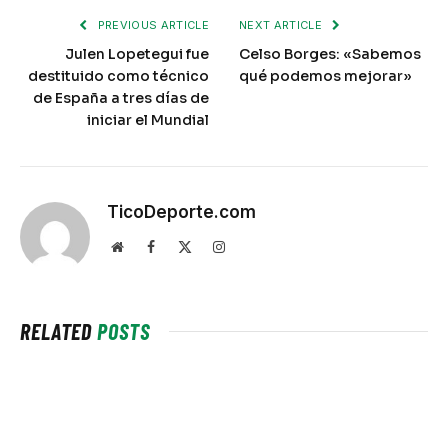
PREVIOUS ARTICLE
NEXT ARTICLE
Julen Lopetegui fue
Celso Borges: «Sabemos
destituido como técnico
qué podemos mejorar»
de España a tres días de
iniciar el Mundial
TicoDeporte.com
Website
Facebook
X
Instagram
(Twitter)
RELATED
POSTS