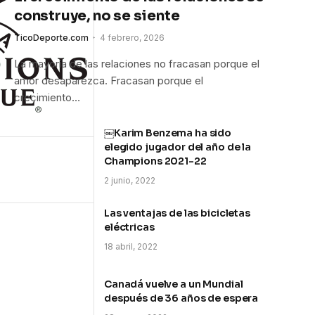
construye, no se siente
TicoDeporte.com
4 febrero, 2026
La mayoría de las relaciones no fracasan porque el
amor desaparezca. Fracasan porque el
crecimiento…
￼Karim Benzema ha sido
elegido jugador del año de la
Champions 2021-22
2 junio, 2022
Las ventajas de las bicicletas
eléctricas
18 abril, 2022
Canadá vuelve a un Mundial
después de 36 años de espera