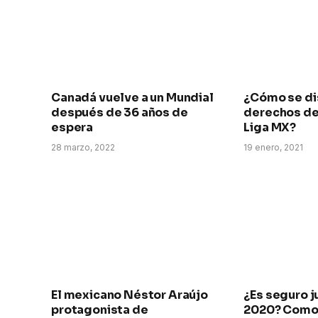
Canadá vuelve a un Mundial
¿Cómo se di
después de 36 años de
derechos de 
espera
Liga MX?
28 marzo, 2022
19 enero, 2021
El mexicano Néstor Araújo
¿Es seguro j
protagonista de
2020? Como 