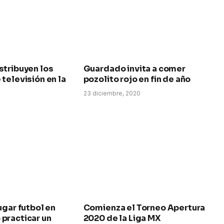
stribuyen los
Guardado invita a comer
televisión en la
pozolito rojo en fin de año
23 diciembre, 2020
ugar futbol en
Comienza el Torneo Apertura
practicar un
2020 de la Liga MX