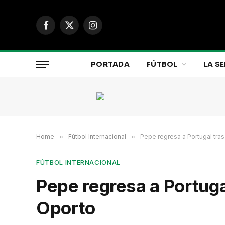
Facebook
X
Instagram
(Twitter)
PORTADA
FÚTBOL
LA SE
Home
»
Fútbol Internacional
»
Pepe regresa a Portugal tras
FÚTBOL INTERNACIONAL
Pepe regresa a Portugal
Oporto