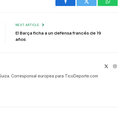
Facebook
Twitter
WhatsAp
NEXT ARTICLE
El Barça ficha a un defensa francés de 19
años
X
Instag
(Twitter)
n Suiza. Corresponsal europea para TicoDeporte.com