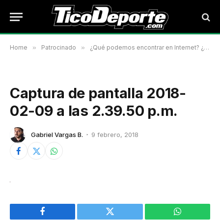
Home
»
Patrocinado
»
¿Qué podemos encontrar en Internet? ¿Cuánto cuesta…? El mercado global
Captura de pantalla 2018-
02-09 a las 2.39.50 p.m.
Gabriel Vargas B.
9 febrero, 2018
Facebook
Twitter
WhatsApp