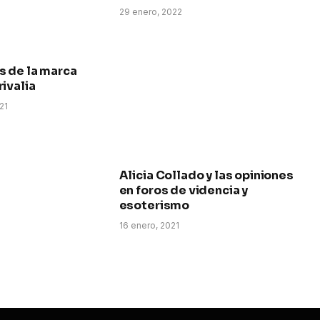
29 enero, 2022
s de la marca
ivalia
21
Alicia Collado y las opiniones
en foros de videncia y
esoterismo
16 enero, 2021