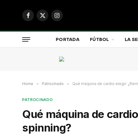
Facebook
X
Instagram
(Twitter)
PORTADA
FÚTBOL
LA SE
Home
»
Patrocinado
»
Qué máquina de cardio elegir: ¿Remo
PATROCINADO
Qué máquina de cardio 
spinning?