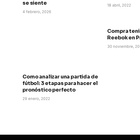
se siente
18 abril, 2022
4 febrero, 2026
Compra teni
Reebok en Pr
30 noviembre, 20
Como analizar una partida de
fútbol: 3 etapas para hacer el
pronóstico perfecto
29 enero, 2022