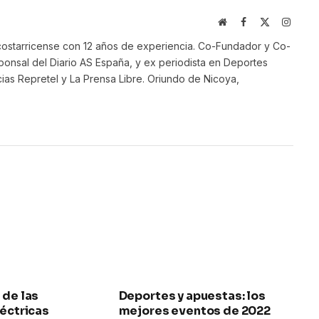
Website
Facebook
X
Instag
(Twitter)
ostarricense con 12 años de experiencia. Co-Fundador y Co-
onsal del Diario AS España, y ex periodista en Deportes
ias Repretel y La Prensa Libre. Oriundo de Nicoya,
 de las
Deportes y apuestas: los
léctricas
mejores eventos de 2022