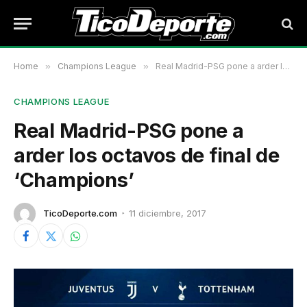
Home
»
Champions League
»
Real Madrid-PSG pone a arder los octavos de final de ‘Champions’
CHAMPIONS LEAGUE
Real Madrid-PSG pone a
arder los octavos de final de
‘Champions’
TicoDeporte.com
11 diciembre, 2017