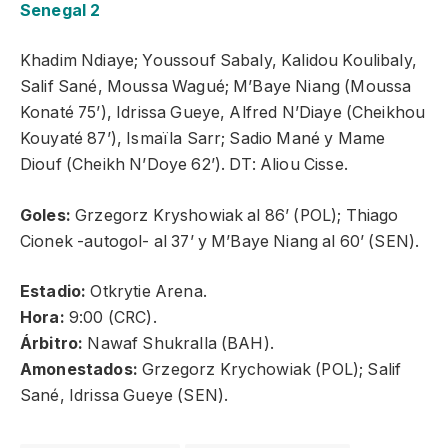
Senegal 2
Khadim Ndiaye; Youssouf Sabaly, Kalidou Koulibaly,
Salif Sané, Moussa Wagué; M’Baye Niang (Moussa
Konaté 75’), Idrissa Gueye, Alfred N’Diaye (Cheikhou
Kouyaté 87’), Ismaïla Sarr; Sadio Mané y Mame
Diouf (Cheikh N’Doye 62’). DT: Aliou Cisse.
Goles:
Grzegorz Kryshowiak al 86’ (POL); Thiago
Cionek -autogol- al 37’ y M’Baye Niang al 60’ (SEN).
Estadio:
Otkrytie Arena.
Hora:
9:00 (CRC).
Árbitro:
Nawaf Shukralla (BAH).
Amonestados:
Grzegorz Krychowiak (POL); Salif
Sané, Idrissa Gueye (SEN).