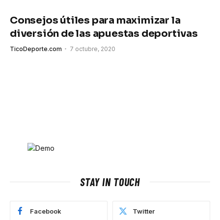
Consejos útiles para maximizar la
diversión de las apuestas deportivas
TicoDeporte.com
7 octubre, 2020
STAY IN TOUCH
Facebook
Twitter