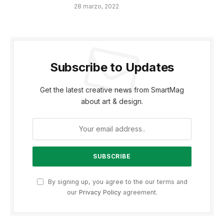
28 marzo, 2022
Subscribe to Updates
Get the latest creative news from SmartMag
about art & design.
By signing up, you agree to the our terms and
our
Privacy Policy
agreement.