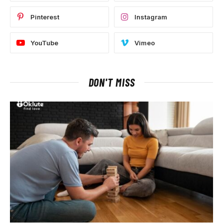
Pinterest
Instagram
YouTube
Vimeo
DON'T MISS