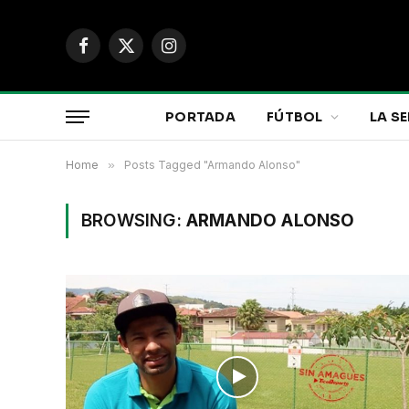
Facebook
X
Instagram
(Twitter)
PORTADA
FÚTBOL
LA SE
Home
»
Posts Tagged "Armando Alonso"
BROWSING:
ARMANDO ALONSO