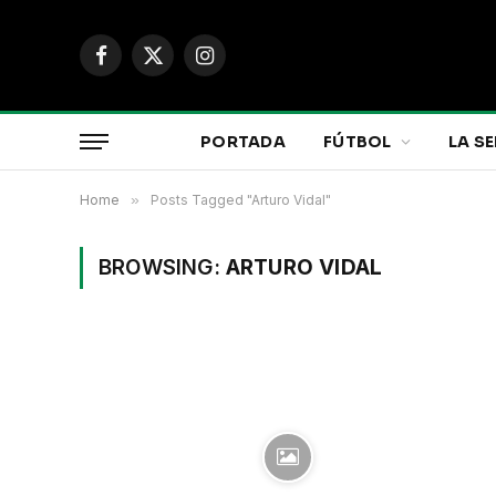
Facebook
X
Instagram
(Twitter)
PORTADA
FÚTBOL
LA SE
Home
»
Posts Tagged "Arturo Vidal"
BROWSING:
ARTURO VIDAL