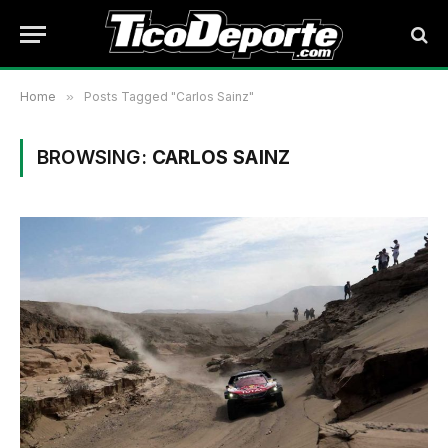
Home
»
Posts Tagged "Carlos Sainz"
BROWSING:
CARLOS SAINZ