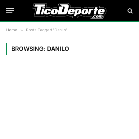
Home
»
Posts Tagged "Danilo"
BROWSING:
DANILO