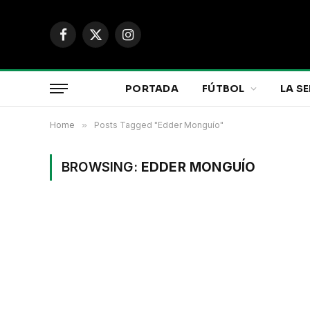
Facebook
X
Instagram
(Twitter)
PORTADA
FÚTBOL
LA SE
Home
»
Posts Tagged "Edder Monguío"
BROWSING:
EDDER MONGUÍO