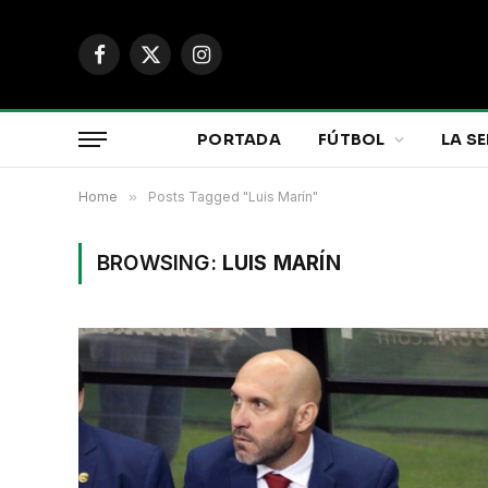
Facebook
X
Instagram
(Twitter)
PORTADA
FÚTBOL
LA SE
Home
»
Posts Tagged "Luis Marín"
BROWSING:
LUIS MARÍN