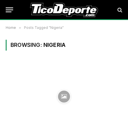
Home
»
Posts Tagged "Nigeria"
BROWSING:
NIGERIA