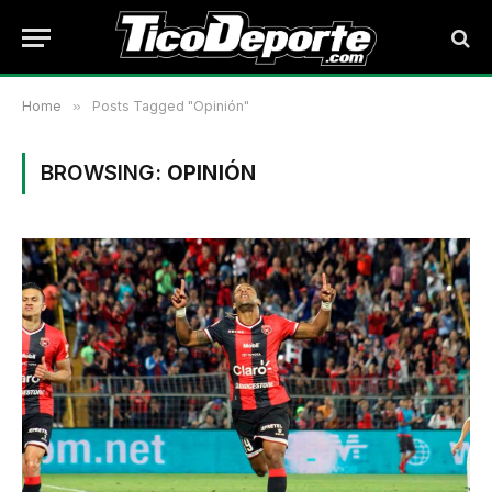
Home
»
Posts Tagged "Opinión"
BROWSING:
OPINIÓN