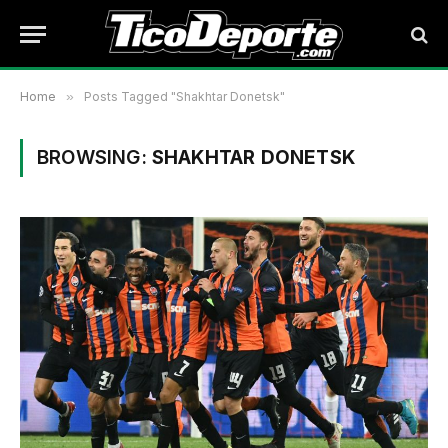
Home
»
Posts Tagged "Shakhtar Donetsk"
BROWSING:
SHAKHTAR DONETSK