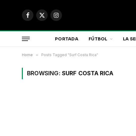
Facebook
X
Instagram
(Twitter)
PORTADA
FÚTBOL
LA SE
Home
»
Posts Tagged "Surf Costa Rica"
BROWSING:
SURF COSTA RICA