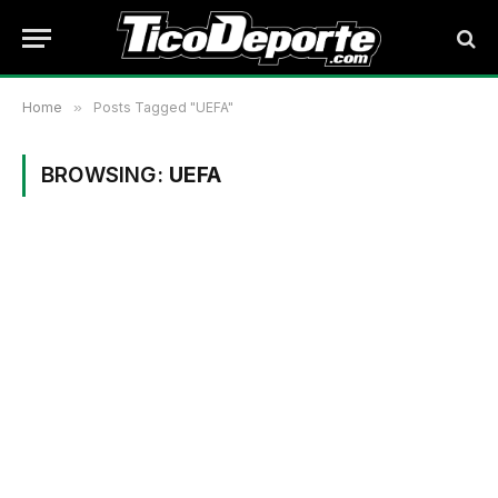
Home
»
Posts Tagged "UEFA"
BROWSING:
UEFA