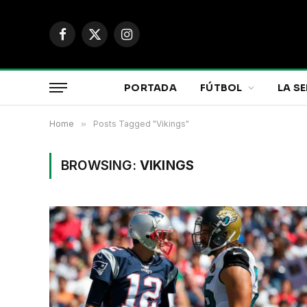
Facebook
X
Instagram
(Twitter)
PORTADA
FÚTBOL
LA SE
Home
»
Posts Tagged "Vikings"
BROWSING:
VIKINGS