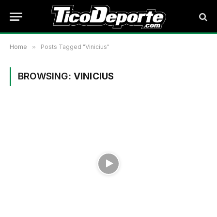
Home
»
Posts Tagged "Vinicius"
BROWSING:
VINICIUS