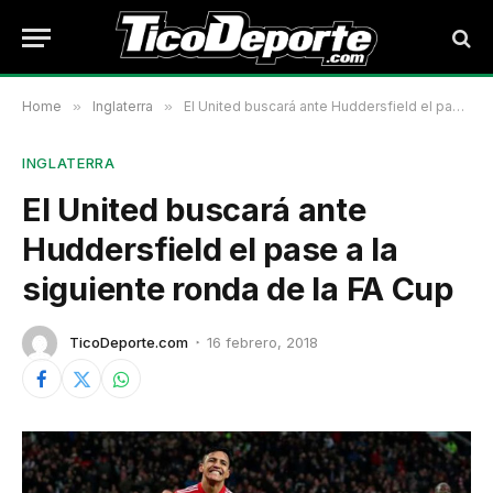
Home
»
Inglaterra
»
El United buscará ante Huddersfield el pase a la siguiente ronda de la FA Cup
INGLATERRA
El United buscará ante
Huddersfield el pase a la
siguiente ronda de la FA Cup
TicoDeporte.com
16 febrero, 2018