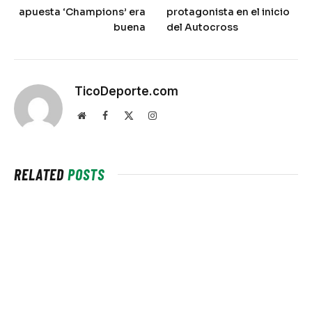
apuesta ‘Champions’ era
protagonista en el inicio
buena
del Autocross
TicoDeporte.com
Website
Facebook
X
Instagram
(Twitter)
RELATED
POSTS