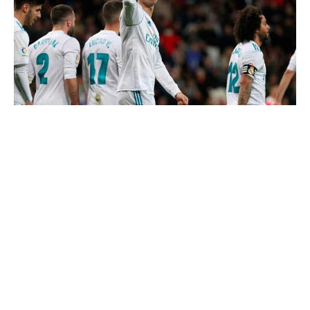
EP. –
El Real Madrid intentará convertirse este martes
en el primer finalista de la edición 2017-18 de la Liga
de Campeones y proseguir firme su camino hacia un
tercer título consecutivo, aunque para conseguirlo
tendrá que estar a su mejor nivel en el Santiago
Bernabéu (12:45 p.m.).